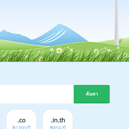
กว
.co
.in.th
฿1300/ปี
฿856/ปี