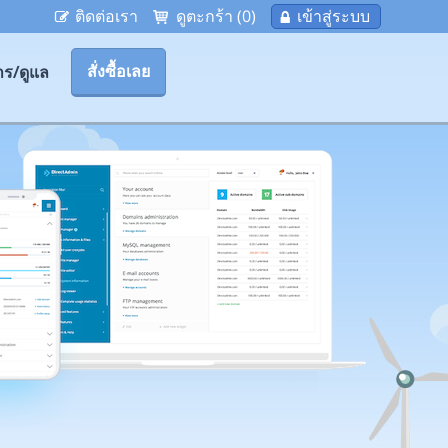
ติดต่อเรา
ดูตะกร้า (0)
เข้าสู่ระบบ
สั่งซื้อเลย
าร/ดูแล
บ
จะ 
Cl
Pr
2เ
P